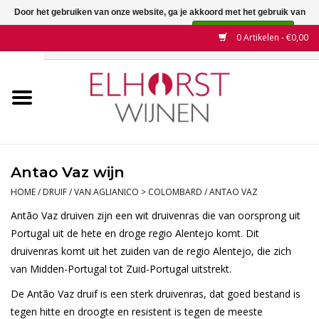
Door het gebruiken van onze website, ga je akkoord met het gebruik van
cookies om onze website te verbeteren.
Dit bericht verbergen
0 Artikelen - €0,00
Meer over cookies »
Home
Wijnen
Land
Antao Vaz wijn
Wijnhuizen
HOME
/
DRUIF
/
VAN AGLIANICO > COLOMBARD
/
ANTAO VAZ
Antão Vaz druiven zijn een wit druivenras die van oorsprong uit
Druif
Portugal uit de hete en droge regio Alentejo komt. Dit
druivenras komt uit het zuiden van de regio Alentejo, die zich
van Midden-Portugal tot Zuid-Portugal uitstrekt.
Wijnaanbiedingen
De Antão Vaz druif is een sterk druivenras, dat goed bestand is
Contact
tegen hitte en droogte en resistent is tegen de meeste