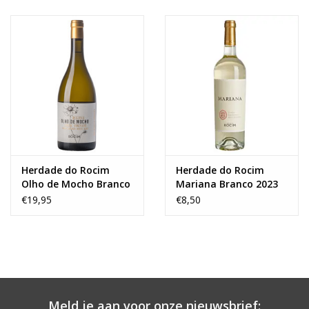
Herdade do Rocim
Herdade do Rocim
Olho de Mocho Branco
Mariana Branco 2023
Reserva 2022
€19,95
€8,50
Meld je aan voor onze nieuwsbrief: