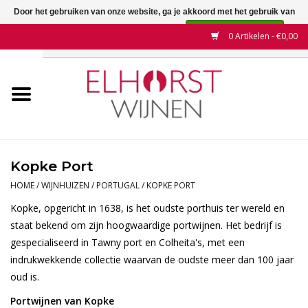
Door het gebruiken van onze website, ga je akkoord met het gebruik van
cookies om onze website te verbeteren.
Dit bericht verbergen
0 Artikelen - €0,00
Meer over cookies »
Home
Wijnen
Land
Kopke Port
Wijnhuizen
HOME
/
WIJNHUIZEN
/
PORTUGAL
/
KOPKE PORT
Kopke, opgericht in 1638, is het oudste porthuis ter wereld en
Druif
staat bekend om zijn hoogwaardige portwijnen. Het bedrijf is
gespecialiseerd in Tawny port en Colheita's, met een
indrukwekkende collectie waarvan de oudste meer dan 100 jaar
Wijnaanbiedingen
oud is.
Contact
Portwijnen van Kopke