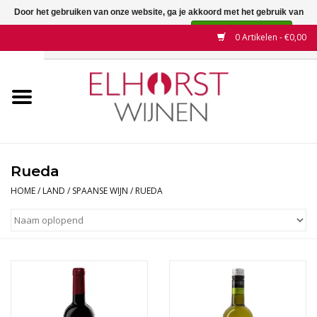
Door het gebruiken van onze website, ga je akkoord met het gebruik van
cookies om onze website te verbeteren.
Dit bericht verbergen
0 Artikelen - €0,00
Meer over cookies »
Home
Wijnen
Land
Rueda
Wijnhuizen
HOME
/
LAND
/
SPAANSE WIJN
/
RUEDA
Druif
Wijnaanbiedingen
Contact