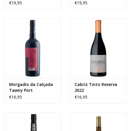
BIO 0.5L
€19,95
€19,95
Morgadio da Calçada
Cabriz Tinto Reserva
Tawny Port
2022
€16,95
€16,95