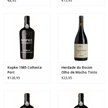
€8,95
€15,95
Kopke 1985 Colheita
Herdade do Rocim
Port
Olho de Mocho Tinto
Reserva 2018
€128,95
€23,95