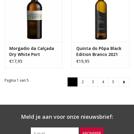
Morgadio da Calçada
Quinta do Pôpa Black
Dry White Port
Edition Branco 2021
€17,95
€19,95
Pagina 1 van 5
1
2
3
4
5
Meld je aan voor onze nieuwsbrief:
ABONNEER