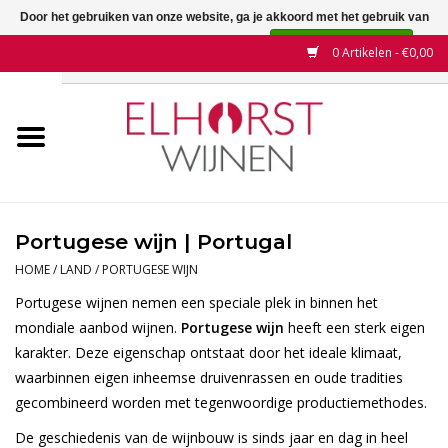
Door het gebruiken van onze website, ga je akkoord met het gebruik van
cookies om onze website te verbeteren.
Dit bericht verbergen
0 Artikelen - €0,00
Meer over cookies »
Home
Wijnen
Land
Portugese wijn | Portugal
Wijnhuizen
HOME
/
LAND
/
PORTUGESE WIJN
Portugese wijnen nemen een speciale plek in binnen het
Druif
mondiale aanbod wijnen.
Portugese wijn
heeft een sterk eigen
karakter. Deze eigenschap ontstaat door het ideale klimaat,
waarbinnen eigen inheemse druivenrassen en oude tradities
Wijnaanbiedingen
gecombineerd worden met tegenwoordige productiemethodes.
Contact
De geschiedenis van de wijnbouw is sinds jaar en dag in heel