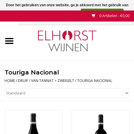
Door het gebruiken van onze website, ga je akkoord met het gebruik van
cookies om onze website te verbeteren.
Dit bericht verbergen
0 Artikelen - €0,00
Meer over cookies »
Home
Wijnen
Land
Touriga Nacional
Wijnhuizen
HOME
/
DRUIF
/
VAN TANNAT > ZWEIGELT
/
TOURIGA NACIONAL
Druif
Wijnaanbiedingen
Contact