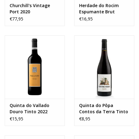
Churchill's Vintage
Herdade do Rocim
Port 2020
Espumante Brut
Nature Rosé
€77,95
€16,95
Quinta do Vallado
Quinta do Pôpa
Douro Tinto 2022
Contos da Terra Tinto
2023
€15,95
€8,95