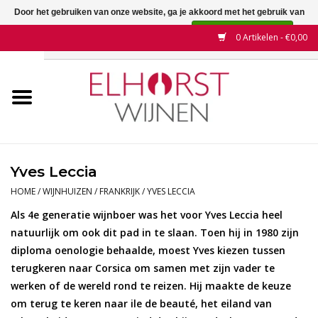
Door het gebruiken van onze website, ga je akkoord met het gebruik van
cookies om onze website te verbeteren.
Dit bericht verbergen
0 Artikelen - €0,00
Meer over cookies »
Home
Wijnen
Land
Yves Leccia
Wijnhuizen
HOME
/
WIJNHUIZEN
/
FRANKRIJK
/
YVES LECCIA
Als 4e generatie wijnboer was het voor Yves Leccia heel
Druif
natuurlijk om ook dit pad in te slaan. Toen hij in 1980 zijn
diploma oenologie behaalde, moest Yves kiezen tussen
terugkeren naar Corsica om samen met zijn vader te
Wijnaanbiedingen
werken of de wereld rond te reizen. Hij maakte de keuze
om terug te keren naar ile de beauté, het eiland van
Contact