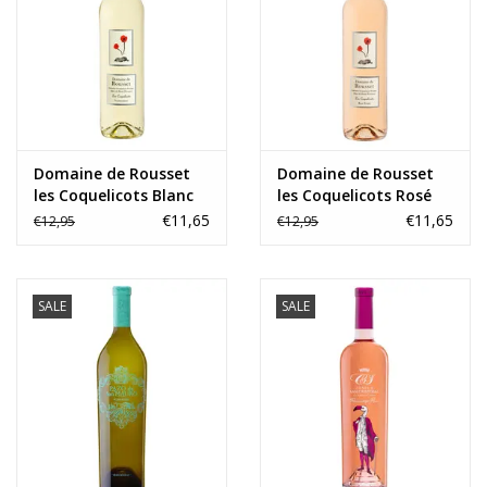
Domaine de Rousset
Domaine de Rousset
les Coquelicots Blanc
les Coquelicots Rosé
Bio 2025
Bio 2025
€11,65
€11,65
€12,95
€12,95
SALE
SALE