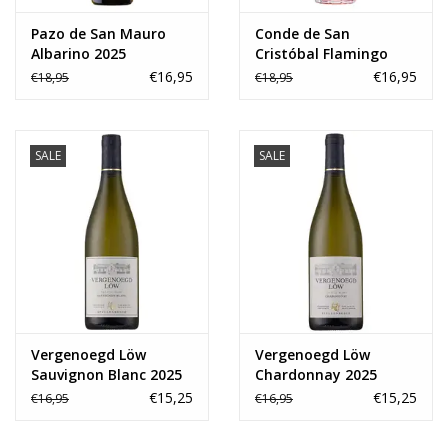
Pazo de San Mauro
Conde de San
Albarino 2025
Cristóbal Flamingo
Rosé 2025
€16,95
€16,95
€18,95
€18,95
SALE
SALE
Vergenoegd Löw
Vergenoegd Löw
Sauvignon Blanc 2025
Chardonnay 2025
€15,25
€15,25
€16,95
€16,95