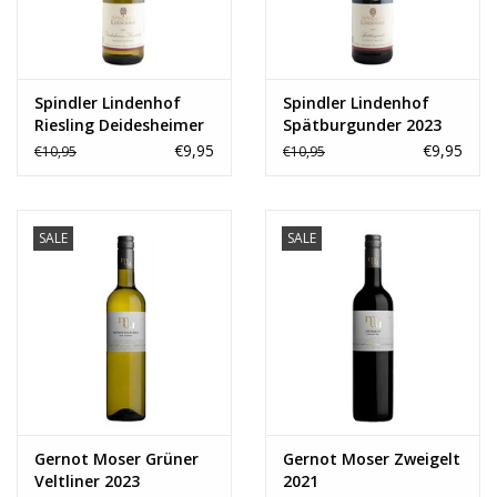
Spindler Lindenhof
Spindler Lindenhof
Riesling Deidesheimer
Spätburgunder 2023
Leinhöhle 2023
€9,95
€9,95
€10,95
€10,95
SALE
SALE
Gernot Moser Grüner
Gernot Moser Zweigelt
Veltliner 2023
2021