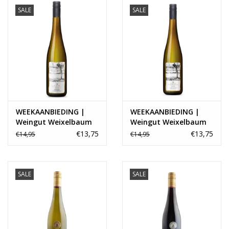
SALE
SALE
WEEKAANBIEDING |
WEEKAANBIEDING |
Weingut Weixelbaum
Weingut Weixelbaum
Strass Grüner Veltliner
Strass Riesling
€13,75
€13,75
€14,95
€14,95
Kamptal DAC 2024
Kamptal DAC 2023
SALE
SALE