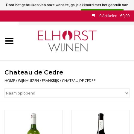
Door het gebruiken van onze website, ga je akkoord met het gebruik van
cookies om onze website te verbeteren.
Dit bericht verbergen
0 Artikelen - €0,00
Meer over cookies »
Home
Wijnen
Land
Chateau de Cedre
Wijnhuizen
HOME
/
WIJNHUIZEN
/
FRANKRIJK
/
CHATEAU DE CEDRE
Druif
Wijnaanbiedingen
Contact