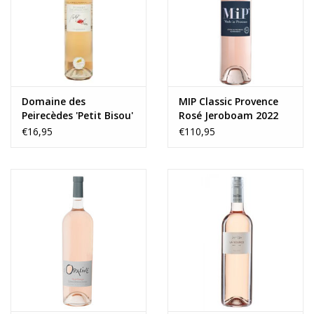
Wijnberichten
Domaine des
MIP Classic Provence
Peirecèdes 'Petit Bisou'
Rosé Jeroboam 2022
Rosé 2025
€16,95
€110,95