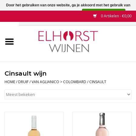
Door het gebruiken van onze website, ga je akkoord met het gebruik van
cookies om onze website te verbeteren.
Dit bericht verbergen
0 Artikelen - €0,00
Meer over cookies »
Home
Wijnen
Land
Cinsault wijn
Wijnhuizen
HOME
/
DRUIF
/
VAN AGLIANICO > COLOMBARD
/
CINSAULT
Druif
Wijnaanbiedingen
Contact