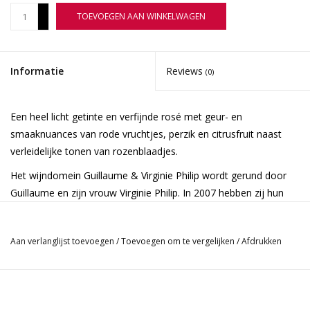
+
TOEVOEGEN AAN WINKELWAGEN
-
Informatie
Reviews
(0)
Een heel licht getinte en verfijnde rosé met geur- en
smaaknuances van rode vruchtjes, perzik en citrusfruit naast
verleidelijke tonen van rozenblaadjes.
Het wijndomein Guillaume & Virginie Philip wordt gerund door
Guillaume en zijn vrouw Virginie Philip. In 2007 hebben zij hun
eerste wijn, de inmiddels beroemde MIP rosé, gemaakt. De
wijngaarden zijn gelegen aan de voet van de berg Sainte Victoire
Aan verlanglijst toevoegen
/
Toevoegen om te vergelijken
/
Afdrukken
in de Provençaalse gemeente Puyloubier. De bodem rond het
domein is gevormd uit klei, leem en zand, een ideale
samenstelling voor de productie van zeer smaakvolle
roséwijnen die rijk zijn aan aroma’s. In hun streven excellente