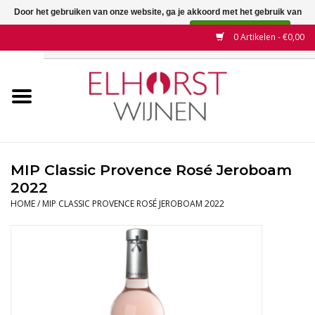
Door het gebruiken van onze website, ga je akkoord met het gebruik van
cookies om onze website te verbeteren.
Dit bericht verbergen
0 Artikelen - €0,00
Meer over cookies »
Home
Wijnen
Land
MIP Classic Provence Rosé Jeroboam
2022
Wijnhuizen
HOME
/
MIP CLASSIC PROVENCE ROSÉ JEROBOAM 2022
Druif
Wijnaanbiedingen
Contact