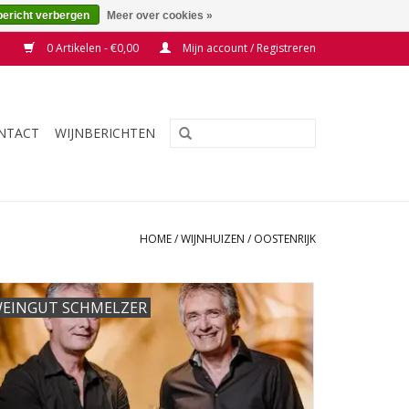
bericht verbergen
Meer over cookies »
0 Artikelen - €0,00
Mijn account / Registreren
NTACT
WIJNBERICHTEN
HOME
/
WIJNHUIZEN
/
OOSTENRIJK
EINGUT SCHMELZER