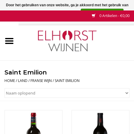
Door het gebruiken van onze website, ga je akkoord met het gebruik van
cookies om onze website te verbeteren.
Dit bericht verbergen
0 Artikelen - €0,00
Meer over cookies »
Home
Wijnen
Land
Saint Emilion
Wijnhuizen
HOME
/
LAND
/
FRANSE WIJN
/
SAINT EMILION
Druif
Wijnaanbiedingen
Contact