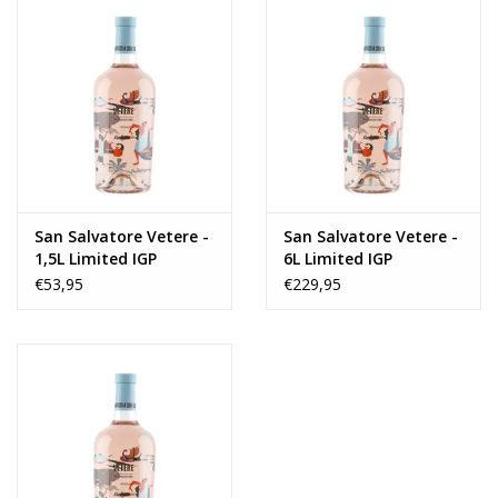
San Salvatore Vetere -
San Salvatore Vetere -
1,5L Limited IGP
6L Limited IGP
Paestum Rosato 2022
Paestum Rosato 2022
€53,95
€229,95