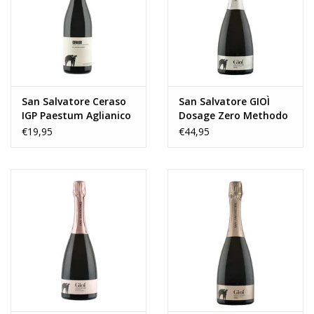
Wijnberichten
San Salvatore Ceraso
San Salvatore GIOÌ
IGP Paestum Aglianico
Dosage Zero Methodo
2022
Classico Rosé 2019
€19,95
€44,95