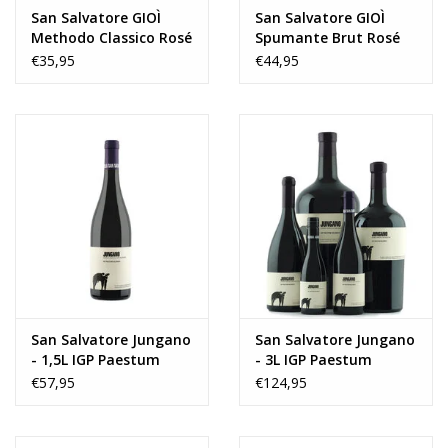
San Salvatore GIOÌ
San Salvatore GIOÌ
Methodo Classico Rosé
Spumante Brut Rosé
2020
Vintage 2020 Extreme
€35,95
€44,95
San Salvatore Jungano
San Salvatore Jungano
- 1,5L IGP Paestum
- 3L IGP Paestum
Aglianico 2020
Aglianico 2020
€57,95
€124,95