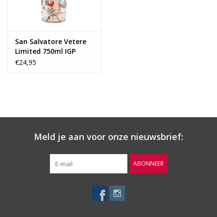
San Salvatore Vetere
Limited 750ml IGP
Paestum Rosato 2023
€24,95
Meld je aan voor onze nieuwsbrief:
ABONNEER