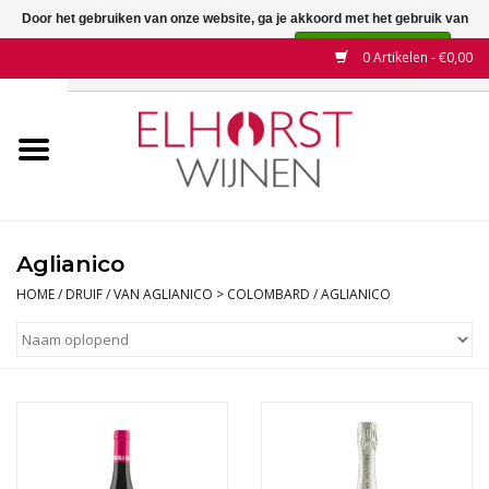
Door het gebruiken van onze website, ga je akkoord met het gebruik van
cookies om onze website te verbeteren.
Dit bericht verbergen
0 Artikelen - €0,00
Meer over cookies »
Home
Wijnen
Land
Aglianico
Wijnhuizen
HOME
/
DRUIF
/
VAN AGLIANICO > COLOMBARD
/
AGLIANICO
Druif
Wijnaanbiedingen
Contact