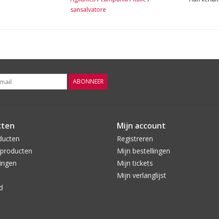
sansalvatore
Herkomst
Campania, Italië
Gratis
verzending vanaf €50
Gratis
bezorgd v.a. 6 flessen in Oldenzaal 
Op werkdagen voor 16:00 besteld, volgende 
ABONNEER
Per fles te bestellen
cten
Mijn account
Aanbevolen combinaties
ducten
Registreren
Visgerechten en zuivelproducten. Goede persist
producten
Mijn bestellingen
mogelijk is: gerechten op basis van vis (soepen
ingen
Mijn tickets
taarten, verse kazen.
Mijn verlanglijst
d