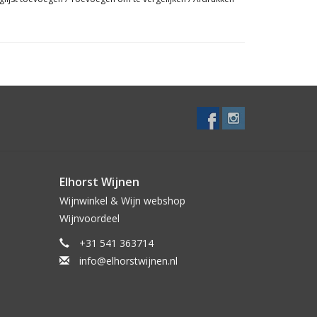
en omstreken
dag in huis
Elhorst Wijnen
Wijnwinkel & Wijn webshop
entie, waardoor veelzijdigheid bij het combineren
Wijnvoordeel
, pastagerechten of gebraden vlees), pizza, rustieke
+31 541 363714
info@elhorstwijnen.nl