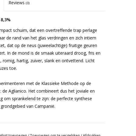
Reviews
(0)
 8,3%
ompact schuim, dat een overtreffende trap perlage
aar de rand van het glas verdringen en zich intiem
t, dat op de neus (juweelachtige) fruitige geuren
. In de mond is de smaak uiteraard droog, fris en
romig, hartig, zuiver, slank en ontvettend. Licht
uzes toe.
perimenteren met de Klassieke Methode op de
: de Aglianico. Het combineert dus het joviale en
ng om sprankelend te zijn: de perfecte synthese
et grondgebied van Campanië.
glijst toevoegen
/
Toevoegen om te vergelijken
/
Afdrukken