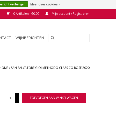
bericht verbergen
Meer over cookies »
0 Artikelen - €0,00
Mijn account / Registreren
NTACT
WIJNBERICHTEN
HOME
/
SAN SALVATORE GIOÌ METHODO CLASSICO ROSÉ 2020
+
TOEVOEGEN AAN WINKELWAGEN
-