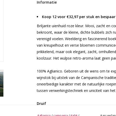
Informatie
Koop 12 voor €32,97 per stuk en bespaar
Briljante uienhuid roze kleur. Mooi, zacht en c
bekroont, waar de kleine, dichte bubbels zich n
verenigd voelen. Weelderig en fascinerend boeke
van kreupelhout en verse bloemen communiceert
prikkelend, maar ook elegant, zacht, omhullend, 
koolzuur. Het wulpse retro-aroma laat geen pa
100% Aglianico. Geboren uit de wens om te ex
wijnstok bij uitstek van de Campanische traditie
oneerbiedige karakter met de natuurlijke roepi
tussen verwerkingstechniek en uniciteit van h
Druif
Aglianico 100%
Aglianico
/
campania
/
italië
/
Aan verlan