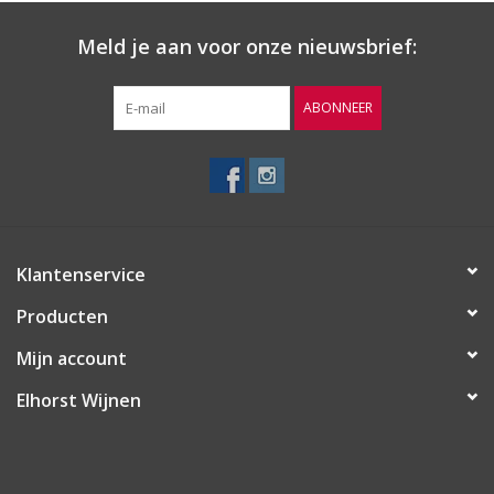
Inhoud: 3L
Meld je aan voor onze nieuwsbrief:
Gratis
verzending vanaf €50
Gratis
bezorgd v.a. 6 flessen in Oldenzaal en omstreken
ABONNEER
Op werkdagen voor 16:00 besteld, volgende dag in huis
Per fles te bestellen
Klantenservice
Producten
Mijn account
Elhorst Wijnen