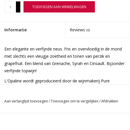
+
TOEVOEGEN AAN WINKELWAGEN
-
Informatie
Reviews
(0)
Een elegante en verfijnde neus. Fris en overvloedig in de mond
met slechts een vleugje zoetheid en tonen van perzik en
grapefruit. Een blend van Grenache, Syrah en Cinsault. Bijzonder
verfijnde topwijn!
L'Opaline wordt geproduceerd door de wijnmakerij Pure
Provence, gelegen in La Roquebrussanne in de Coteaux Varois
in de Provence. Pure Provence is het project van eigenaar Herve
Aan verlanglijst toevoegen
/
Toevoegen om te vergelijken
/
Afdrukken
Bazet-Simoni samen met wijnmakers Gille Baude en Bruno
Crepin, die allemaal gepassioneerd zijn over de wijnen van de
Provence.