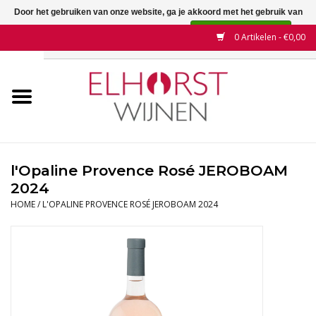
Door het gebruiken van onze website, ga je akkoord met het gebruik van
cookies om onze website te verbeteren.
Dit bericht verbergen
0 Artikelen - €0,00
Meer over cookies »
Home
Wijnen
Land
l'Opaline Provence Rosé JEROBOAM
2024
Wijnhuizen
HOME
/
L'OPALINE PROVENCE ROSÉ JEROBOAM 2024
Druif
Wijnaanbiedingen
Contact