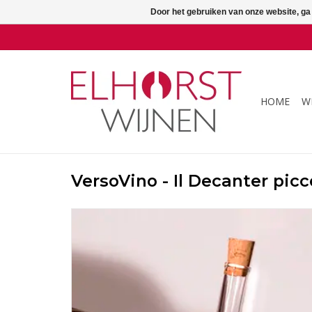
Door het gebruiken van onze website, ga
HOME
W
VersoVino - Il Decanter picc