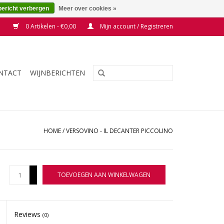
bericht verbergen
Meer over cookies »
0 Artikelen - €0,00
Mijn account / Registreren
NTACT
WIJNBERICHTEN
HOME
/
VERSOVINO - IL DECANTER PICCOLINO
+
TOEVOEGEN AAN WINKELWAGEN
-
Reviews
(0)