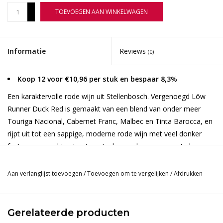
+
TOEVOEGEN AAN WINKELWAGEN
-
Informatie
Reviews
(0)
Koop 12 voor €10,96 per stuk en bespaar 8,3%
Een karaktervolle rode wijn uit Stellenbosch. Vergenoegd Löw
Runner Duck Red is gemaakt van een blend van onder meer
Touriga Nacional, Cabernet Franc, Malbec en Tinta Barocca, en
rijpt uit tot een sappige, moderne rode wijn met veel donker
fruit en een zachte structuur. In de geur bramen, zwarte kersen
en pruimen, aangevuld met kruidige tonen en een vleugje hout.
De smaak is rond en soepel, met frisse zuren, fijne tannines en
Aan verlanglijst toevoegen
/
Toevoegen om te vergelijken
/
Afdrukken
een zachte, fruitige afdronk.
Gerelateerde producten
Druiven