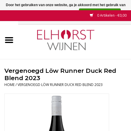
Door het gebruiken van onze website, ga je akkoord met het gebruik van
cookies om onze website te verbeteren.
Dit bericht verbergen
0 Artikelen - €0,00
Meer over cookies »
Home
Wijnen
Land
Vergenoegd Löw Runner Duck Red
Blend 2023
Wijnhuizen
HOME
/
VERGENOEGD LÖW RUNNER DUCK RED BLEND 2023
Druif
Wijnaanbiedingen
Contact