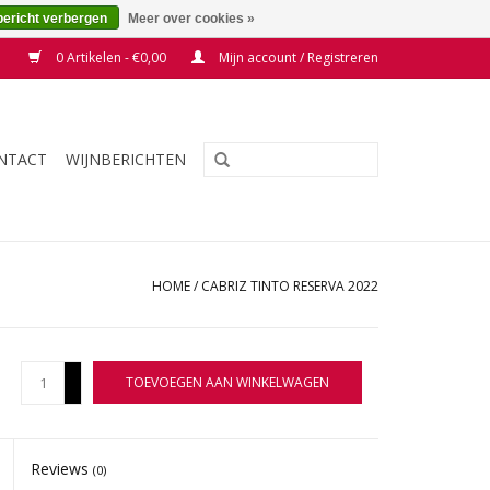
bericht verbergen
Meer over cookies »
0 Artikelen - €0,00
Mijn account / Registreren
NTACT
WIJNBERICHTEN
HOME
/
CABRIZ TINTO RESERVA 2022
+
TOEVOEGEN AAN WINKELWAGEN
-
Reviews
(0)