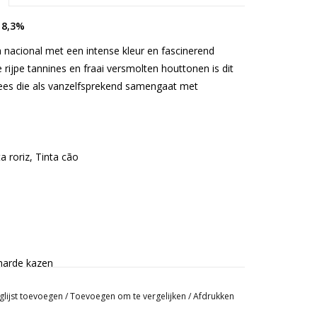
 8,3%
ga nacional met een intense kleur en fascinerend
ijpe tannines en fraai versmolten houttonen is dit
ees die als vanzelfsprekend samengaat met
a roriz, Tinta cão
harde kazen
glijst toevoegen
/
Toevoegen om te vergelijken
/
Afdrukken