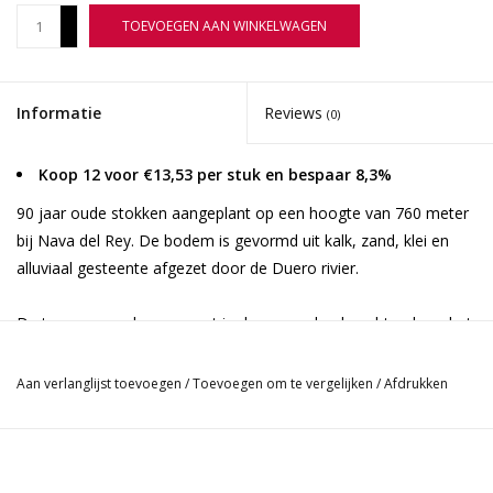
+
TOEVOEGEN AAN WINKELWAGEN
-
Informatie
Reviews
(0)
Koop 12 voor €13,53 per stuk en bespaar 8,3%
90 jaar oude stokken aangeplant op een hoogte van 760 meter
bij Nava del Rey. De bodem is gevormd uit kalk, zand, klei en
alluviaal gesteente afgezet door de Duero rivier.
De trossen worden geoogst in de vroege koele ochtend om het
behoud van natuurlijke zuren en delicate frisse fruitaroma’s te
garanderen. De schillen weken 24 uur in de most op een
Aan verlanglijst toevoegen
/
Toevoegen om te vergelijken
/
Afdrukken
gecontroleerde temperatuur van 7 ̊ C. om de overdracht van
smaak en aromastoffen te bevorderen. Vervolgens wordt de
most geperst en vergist op gecontroleerde temperatuur op
Frans eiken vaten van 225 liter gedurende 18-20 dagen. De wijn