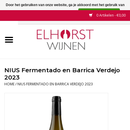
Door het gebruiken van onze website, ga je akkoord met het gebruik van
cookies om onze website te verbeteren.
Dit bericht verbergen
0 Artikelen - €0,00
Meer over cookies »
Home
Wijnen
Land
NIUS Fermentado en Barrica Verdejo
2023
Wijnhuizen
HOME
/
NIUS FERMENTADO EN BARRICA VERDEJO 2023
Druif
Wijnaanbiedingen
Contact