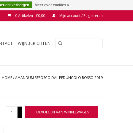
bericht verbergen
Meer over cookies »
0 Artikelen - €0,00
Mijn account / Registreren
NTACT
WIJNBERICHTEN
HOME
/
AMANDUM REFOSCO DAL PEDUNCOLO ROSSO 2019
+
TOEVOEGEN AAN WINKELWAGEN
-