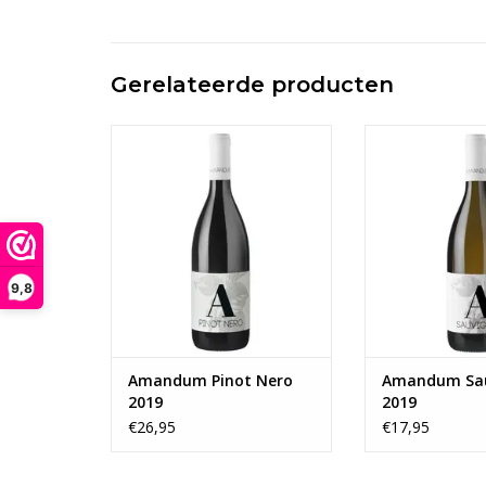
Gerelateerde producten
Wijn met een overtuigende
Fascinerende h
robijnrode kleur met
jeugdige citroen
granaatreflecties; van grote
groenachtige ref
helderheid en levendigheid. De
neus begint het 
reuk bevestigt wat visueel werd
intensiteit, gespe
beoordeeld. Het is een frisse
delicate plantaar
wijn met aroma's die doen
even delicate f
denken aan rood fruit zoals
zoals perzik en e
9,8
framboos, rode bes, kers met
Door s
een
TOEVOEGEN AAN
TOEVOEGEN AAN WINKELWAGEN
Amandum Pinot Nero
Amandum Sa
2019
2019
€26,95
€17,95