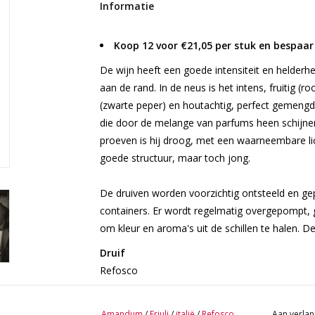
Informatie
Koop 12 voor €21,05 per stuk en bespaar
De wijn heeft een goede intensiteit en helderhe
aan de rand. In de neus is het intens, fruitig (rood
(zwarte peper) en houtachtig, perfect gemengd
die door de melange van parfums heen schijnen 
proeven is hij droog, met een waarneembare licht
goede structuur, maar toch jong.
De druiven worden voorzichtig ontsteeld en geper
containers. Er wordt regelmatig overgepompt,
om kleur en aroma's uit de schillen te halen. De
Druif
Refosco
Herkomst
Amandum
/
Friuli
/
italië
/
Refosco
Aan verlan