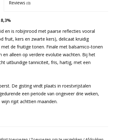
Reviews
(0)
 8,3%
id en is robijnrood met paarse reflecties vooral
 fruit, kers en zwarte kers), delicaat kruidig ​​
 met de fruitige tonen. Finale met balsamico-tonen
en alleen op verdere evolutie wachten. Bij het
 uitbundige tanniciteit, fris, hartig, met een
st. De gisting vindt plaats in roestvrijstalen
 gedurende een periode van ongeveer drie weken,
 wijn rijpt achttien maanden.
glijst toevoegen
/
Toevoegen om te vergelijken
/
Afdrukken