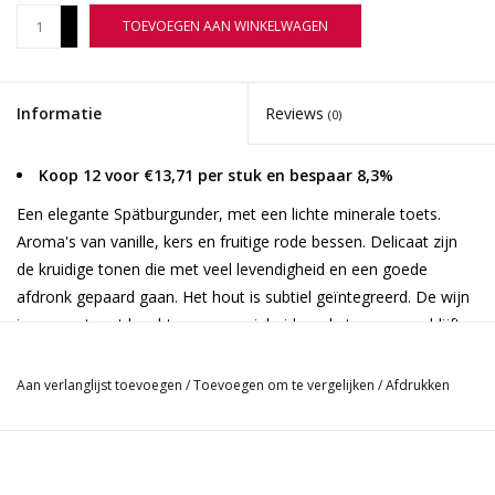
+
TOEVOEGEN AAN WINKELWAGEN
-
Informatie
Reviews
(0)
Koop 12 voor €13,71 per stuk en bespaar 8,3%
Een elegante Spätburgunder, met een lichte minerale toets.
Aroma's van vanille, kers en fruitige rode bessen. Delicaat zijn
de kruidige tonen die met veel levendigheid en een goede
afdronk gepaard gaan. Het hout is subtiel geïntegreerd. De wijn
imponeert met kracht en aanwezigheid op de tong, maar blijft
elegant en verfijnd in de afdronk. Ongefilterd in deze klasse één
van de allermooiste Spätburgunders van Duitsland.
Aan verlanglijst toevoegen
/
Toevoegen om te vergelijken
/
Afdrukken
Vinificatie 100% barrique
Druif