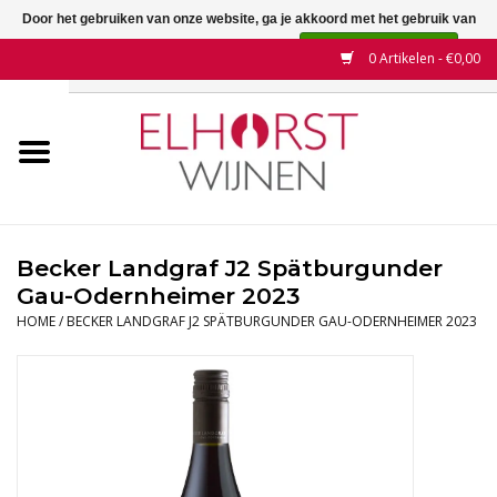
Door het gebruiken van onze website, ga je akkoord met het gebruik van
cookies om onze website te verbeteren.
Dit bericht verbergen
0 Artikelen - €0,00
Meer over cookies »
Home
Wijnen
Land
Becker Landgraf J2 Spätburgunder
Gau-Odernheimer 2023
Wijnhuizen
HOME
/
BECKER LANDGRAF J2 SPÄTBURGUNDER GAU-ODERNHEIMER 2023
Druif
Wijnaanbiedingen
Contact