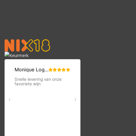
Op werkdagen voor 16:00 besteld, volgende dag in huis
Per fles te bestellen
Over Becker Landgraf
Het wijnhuis Becker Landgraf bevindt zich in het hart van
Rheinhessen. Zacht glooiende heuvels waarop de wijnstok goed
groeit. Julia Becker & Johannes Landgraf zijn gepassioneerde
wijnmakers met de juiste visie. Al hun wijnen worden via de
natuurlijke wijnbouw geproduceerd.
J2 staat voor de kracht van dubbele passie en het samenspel
van wederzijdse inspiratie. Julia & Johannes hebben het geluk
om een filosofie samen te delen. Samen staan ze sterk en delen
de verantwoordelijkheid voor het produceren van prachtige
kwaliteitswijnen.
Na haar afstuderen in 2003 nam Julia het wijnbedrijf van haar
ouders over. Toen ze in 2005 trouwde met Johannes hebben ze
de keuze gemaakt om de naam van het bedrijf te veranderen in