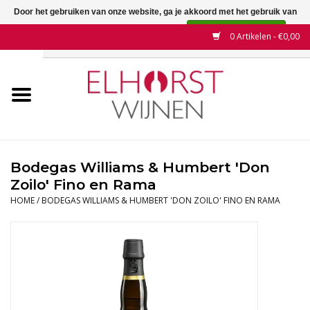
Door het gebruiken van onze website, ga je akkoord met het gebruik van
cookies om onze website te verbeteren.
Dit bericht verbergen
0 Artikelen - €0,00
Meer over cookies »
Home
Wijnen
Land
Bodegas Williams & Humbert 'Don
Zoilo' Fino en Rama
Wijnhuizen
HOME
/
BODEGAS WILLIAMS & HUMBERT 'DON ZOILO' FINO EN RAMA
Druif
Wijnaanbiedingen
Contact