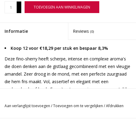
+
TOEVOEGEN AAN WINKELWAGEN
-
Informatie
Reviews
(0)
Koop 12 voor €18,29 per stuk en bespaar 8,3%
Deze fino-sherry heeft scherpe, intense en complexe aroma's
die doen denken aan de gistlaag gecombineerd met een vleugje
amandel. Zeer droog in de mond, met een perfecte zuurgraad
die hem fris maakt. Vol, assertief en elegant met een
aanhoudende afdronk. Een uiterst expressieve en onvergetelijke
wijn.
Aan verlanglijst toevoegen
/
Toevoegen om te vergelijken
/
Afdrukken
Deze fino heeft minstens 8 jaar gerijpt, zeer rijp en van nature
scherp in de stijl van amontillado.
Serveer temperatuur: 6º - 8º graden