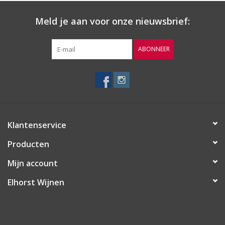
Druif
Meld je aan voor onze nieuwsbrief:
Palomino
ABONNEER
Herkomst
Andalusië, DO Jerez – Xérès | Spanje
Wijn-Spijs
Kaas, ham en zeevruchten
Klantenservice
Producten
Mijn account
Elhorst Wijnen