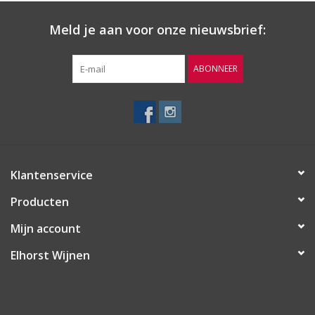
Palomino
Meld je aan voor onze nieuwsbrief:
Herkomst
Andalusië, DO Jerez – Xérès | Spanje
ABONNEER
Wijn-Spijs
Als aperitief of bij schaal- en schelpdieren, vis en Hollandse
nieuwe
Klantenservice
Producten
Mijn account
Elhorst Wijnen