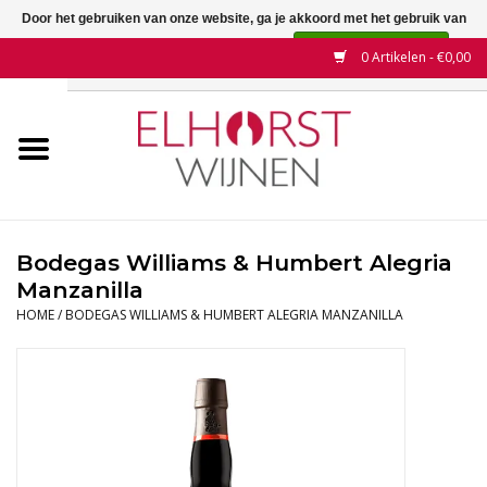
Door het gebruiken van onze website, ga je akkoord met het gebruik van
cookies om onze website te verbeteren.
Dit bericht verbergen
0 Artikelen - €0,00
Meer over cookies »
Home
Wijnen
Land
Bodegas Williams & Humbert Alegria
Manzanilla
Wijnhuizen
HOME
/
BODEGAS WILLIAMS & HUMBERT ALEGRIA MANZANILLA
Druif
Wijnaanbiedingen
Contact