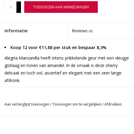
+
TOEVOEGEN AAN WINKELWAGEN
-
Informatie
Reviews
(0)
Koop 12 voor €11,88 per stuk en bespaar 8,3%
Alegría Manzanilla heeft intens prikkelende geur met een vleugje
gistlaag en tonen van amandel. In de smaak is deze sherry
delicaat en toch vol, assertief en elegant met een zeer lange
afdronk.
Alegría heeft minstens 6 jaar gerijpt. Het moet worden gerijpt in
wijnmakerijen in Sanlúcar de Barrameda, omdat het
Aan verlanglijst toevoegen
/
Toevoegen om te vergelijken
/
Afdrukken
microklimaat daar manzanilla nog zouter en scherper maakt dan
fino-sherry.
Druif