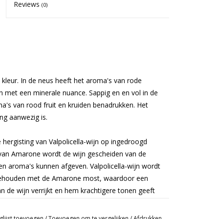
Reviews
(0)
kleur.
In de neus heeft het
a
roma's van rode
n met een minerale nuance.
Sappig en en vol in de
's van rood fruit en kruiden benadrukken.
Het
ang aanwezig is.
e hergisting van Valpolicella-wijn op ingedroogd
van Amarone wordt de wijn gescheiden van de
 en aroma's kunnen afgeven.
Valpolicella-wijn wordt
gehouden met de Amarone most, waardoor een
an de wijn verrijkt en hem krachtigere tonen geeft
een volle wijn met een zeer evenwichtige smaak,
fruit die tijdens het rijpen evolueren, waardoor de
glijst toevoegen
/
Toevoegen om te vergelijken
/
Afdrukken