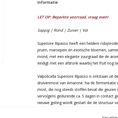
Informatie
LET OP: Beperkte voorraad, vraag even!
Sappig | Rond | Zuiver | Vol
Superiore Ripasso heeft een heldere robijnrode 
pruim, marsepein en exotische bloemen, same
mond, met een elegante zuurgraad die de aroma
eindigt met een afdronk waarbij het fruit nog l
Valpolicella Superiore Ripasso is ontstaan uit d
druivenmost van Amarone.
Na de fermentatie 
most, die nog steeds stoffen bevat die geuren
vervolgens gedurende ca.
5 dagen in contact 
nieuwe gisting wordt gestart die de structuur v
die hem sterk karakteriseren.
Het resultaat is 
vergezeld van lichte hints van rijp en gedroogd 
Aan verlan