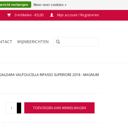
bericht verbergen
Meer over cookies »
0 Artikelen - €0,00
Mijn account / Registreren
NTACT
WIJNBERICHTEN
GALDARA VALPOLICELLA RIPASSO SUPERIORE 2018 - MAGNUM
+
TOEVOEGEN AAN WINKELWAGEN
-