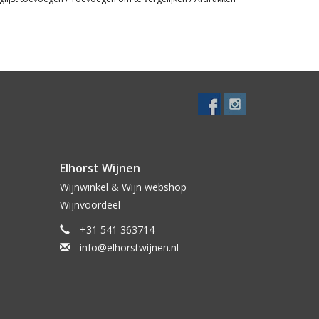
een periode in Slavonische eikenhouten vaten van
10% andere druivenrassen
Elhorst Wijnen
Wijnwinkel & Wijn webshop
oof
Wijnvoordeel
+31 541 363714
info@elhorstwijnen.nl