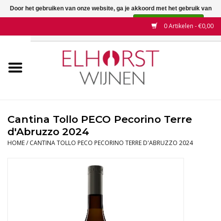
Door het gebruiken van onze website, ga je akkoord met het gebruik van
cookies om onze website te verbeteren.
Dit bericht verbergen
0 Artikelen - €0,00
Meer over cookies »
Home
Wijnen
Land
Cantina Tollo PECO Pecorino Terre
d'Abruzzo 2024
Wijnhuizen
HOME
/
CANTINA TOLLO PECO PECORINO TERRE D'ABRUZZO 2024
Druif
Wijnaanbiedingen
Contact