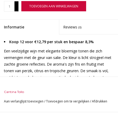
+
TOEVOEGEN AAN WINKELWAGEN
-
Informatie
Reviews
(0)
Koop 12 voor €12,79 per stuk en bespaar 8,3%
Een veelzijdige wijn met elegante bloemige tonen die zich
vermengen met de geur van salie. De kleur is licht strogeel met
zachte groene reflecties. De aroma's zijn fris en fruitig met
tonen van perzik, citrus en tropische geuren. De smaak is vol,
met hints van balsamico, aromatische kruiden met elegante
bloemige accenten, een goede structuur met een lange afdronk.
Zacht met een perfect uitgebalanceerde zuurgraad.
Cantina Tollo
Aan verlanglijst toevoegen
/
Toevoegen om te vergelijken
/
Afdrukken
Druiven
Pecorino