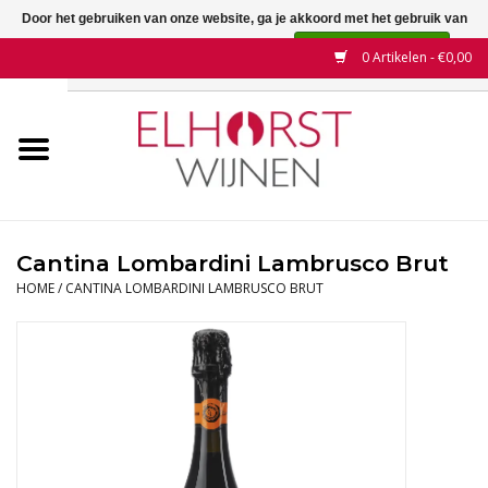
Door het gebruiken van onze website, ga je akkoord met het gebruik van
cookies om onze website te verbeteren.
Dit bericht verbergen
0 Artikelen - €0,00
Meer over cookies »
Home
Wijnen
Land
Cantina Lombardini Lambrusco Brut
HOME
/
CANTINA LOMBARDINI LAMBRUSCO BRUT
Wijnhuizen
Druif
Wijnaanbiedingen
Contact