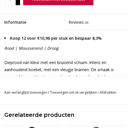
-
Informatie
Reviews
(0)
Koop 12 voor €10,96 per stuk en bespaar 8,3%
Rood | Mousserend | Droog
Dieprood van kleur met een bruisend schuim. Intens en
aanhoudend boeket, met een vleugje bramen. De smaak is
evenwichtig, zacht, intens, aanhoudend en vol van body.
Druif
Aan verlanglijst toevoegen
/
Toevoegen om te vergelijken
/
Afdrukken
Lambrusco Salamino
Herkomst
Gerelateerde producten
DOC Emilia Romagna | Italië