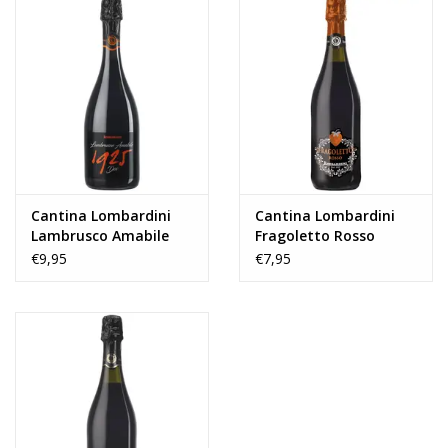
Wijn-Spijs
Heerlijk bij Italiaanse voorgerechten zoals bijvoorbeeld
spaghetti, Cappelletti, lasagne, stoofvlees en gebraden vlees
Serveertemperatuur 6°-8°C
Cantina Lombardini
Cantina Lombardini
Lambrusco Amabile
Fragoletto Rosso
1925
€9,95
€7,95