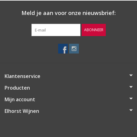
flesrijping.
Meld je aan voor onze nieuwsbrief:
Druiven
Corvina Veronese, Corvinone, Rondinella
ABONNEER
Herkomst
Veneto | Italië
Klantenservice
Producten
Mijn account
Elhorst Wijnen