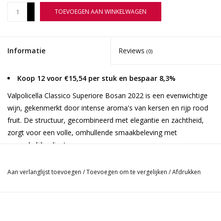
+
TOEVOEGEN AAN WINKELWAGEN
-
Informatie
Reviews
(0)
Koop 12 voor €15,54 per stuk en bespaar 8,3%
Valpolicella Classico Superiore Bosan 2022 is een evenwichtige
wijn, gekenmerkt door intense aroma's van kersen en rijp rood
fruit. De structuur, gecombineerd met elegantie en zachtheid,
zorgt voor een volle, omhullende smaakbeleving met
opmerkelijke diepte.
Na een late oogst in vergelijking met de trossen bestemd voor
Aan verlanglijst toevoegen
/
Toevoegen om te vergelijken
/
Afdrukken
andere producties, ondergaan de Corvina-, Corvinone- en
Rondinella-druiven een maceratie van 10-12 dagen om hun
volledige potentieel te bereiken. Na de malolactische gisting
volgt rijping in roestvrijstalen tanks en minimaal drie maanden