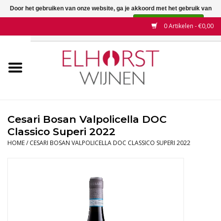
Door het gebruiken van onze website, ga je akkoord met het gebruik van
cookies om onze website te verbeteren.
Dit bericht verbergen
0 Artikelen - €0,00
Meer over cookies »
Home
Wijnen
Land
Cesari Bosan Valpolicella DOC
Classico Superi 2022
Wijnhuizen
HOME
/
CESARI BOSAN VALPOLICELLA DOC CLASSICO SUPERI 2022
Druif
Wijnaanbiedingen
Contact