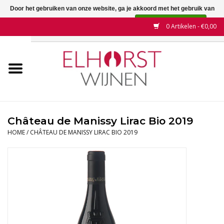
Door het gebruiken van onze website, ga je akkoord met het gebruik van
cookies om onze website te verbeteren.
Dit bericht verbergen
0 Artikelen - €0,00
Meer over cookies »
Home
Wijnen
Land
Château de Manissy Lirac Bio 2019
HOME
/
CHÂTEAU DE MANISSY LIRAC BIO 2019
Wijnhuizen
Druif
Wijnaanbiedingen
Contact