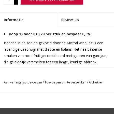
-
Informatie
Reviews
(0)
Koop 12 voor €18,29 per stuk en bespaar 8,3%
Badend in de zon en gekoeld door de Mistral wind, dit is een
levendige Lirac-wijn met diepte en balans. Het heeft intense
smaken van rood fruit gecombineerd met geuren van garrigue,
die geleidelijk versmelten tot een lange, kruidige afdronk.
De druiven worden met de hand geoogst en zijn afkomstig van
zand- en kleigronden met aan het oppervlak 'galets roulés' ook
Aan verlanglijst toevoegen
/
Toevoegen om te vergelijken
/
Afdrukken
wel puddingstenen genoemd. De wijngaarden zijn aangeplant in
terrassen liggend op het zuiden. Na de oogst worden de druiven
ontsteelt, gekneusd en koud geweekt gedurende 12 tot 48 uur.
Alcoholische gisting wordt gestart door inheemse gisten en gaat
door bij gematigde temperaturen (24-28°C) gedurende