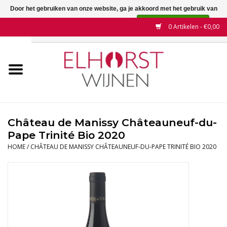
Door het gebruiken van onze website, ga je akkoord met het gebruik van
cookies om onze website te verbeteren.
Dit bericht verbergen
0 Artikelen - €0,00
Meer over cookies »
Home
Wijnen
Land
Château de Manissy Châteauneuf-du-
Pape Trinité Bio 2020
Wijnhuizen
HOME
/
CHÂTEAU DE MANISSY CHÂTEAUNEUF-DU-PAPE TRINITÉ BIO 2020
Druif
Wijnaanbiedingen
Contact