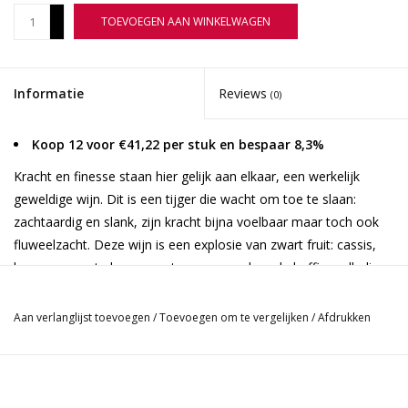
+
TOEVOEGEN AAN WINKELWAGEN
-
Informatie
Reviews
(0)
Koop 12 voor €41,22 per stuk en bespaar 8,3%
Kracht en finesse staan hier gelijk aan elkaar, een werkelijk
geweldige wijn. Dit is een tijger die wacht om toe te slaan:
zachtaardig en slank, zijn kracht bijna voelbaar maar toch ook
fluweelzacht. Deze wijn is een explosie van zwart fruit: cassis,
bramen, zwarte kersen en tonen van gebrande koffie, volledig
uitgedrukt in een prachtige aanhoudende afdronk.
Aan verlanglijst toevoegen
/
Toevoegen om te vergelijken
/
Afdrukken
De druiven worden met de hand geoogst en zijn afkomstig van
blauwe kleigronden met een oppervlakte van urgonian kalksteen
en 'galets roulés', ook wel puddingstenen genoemd.Het op het
zuidoosten gerichte terroir geniet vol van de opkomende zon.