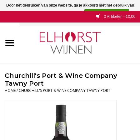
Door het gebruiken van onze website, ga je akkoord met het gebruik van
cookies om onze website te verbeteren.
Dit bericht verbergen
0 Artikelen - €0,00
Meer over cookies »
Home
Wijnen
Land
Churchill's Port & Wine Company
Tawny Port
Wijnhuizen
HOME
/
CHURCHILL'S PORT & WINE COMPANY TAWNY PORT
Druif
Wijnaanbiedingen
Contact