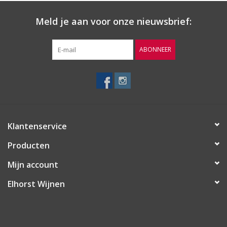
beste manier is om port te maken. Hoewel ieder type port van
Meld je aan voor onze nieuwsbrief:
Churchills zijn eigen karakter heeft, kan men van Churchills port
over het algemeen zeggen dat ze klassiek en verfijnd van smaak
zijn met veel fruit en uitblinken in stijl en elegantie.
ABONNEER
Klantenservice
Producten
Mijn account
Elhorst Wijnen