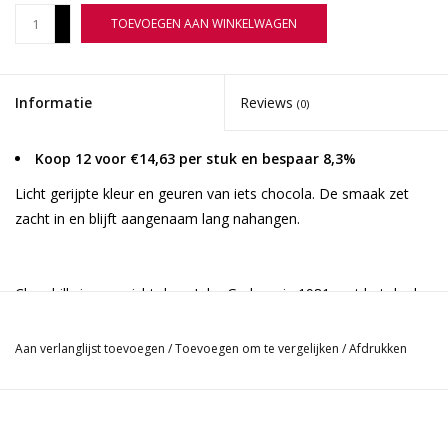
+
TOEVOEGEN AAN WINKELWAGEN
-
Informatie
Reviews
(0)
Koop 12 voor €14,63 per stuk en bespaar 8,3%
Licht gerijpte kleur en geuren van iets chocola. De smaak zet
zacht in en blijft aangenaam lang nahangen.
Churchills is opgericht door John Graham in 1981 met het doel
om uiterst verfijnde ports te maken. In deze periode werden
veel familiebedrijven opgekocht door multinationals die meestal
Aan verlanglijst toevoegen
/
Toevoegen om te vergelijken
/
Afdrukken
de traditionele (beste) manier van port maken verruilden voor
moderne vinificatie technieken. John Graham voelde dat er
markt was voor een specialistische portproducent die zijn wijnen
op de traditionele manier zou maken. Gewoon omdat dit de