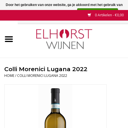
Door het gebruiken van onze website, ga je akkoord met het gebruik van
cookies om onze website te verbeteren.
Dit bericht verbergen
0 Artikelen - €0,00
Meer over cookies »
Home
Wijnen
Land
Colli Morenici Lugana 2022
HOME
/
COLLI MORENICI LUGANA 2022
Wijnhuizen
Druif
Wijnaanbiedingen
Contact