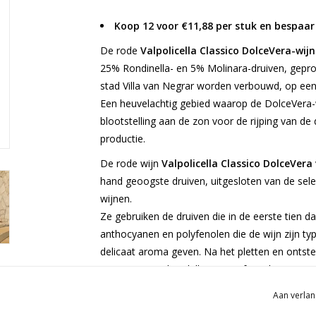
Koop 12 voor €11,88 per stuk en bespaar
De rode
Valpolicella Classico DolceVera-wijn
25% Rondinella- en 5% Molinara-druiven, geprod
stad Villa van Negrar worden verbouwd, op ee
Een heuvelachtig gebied waarop de DolceVera-
blootstelling aan de zon voor de rijping van de
productie.
De rode wijn
Valpolicella Classico DolceVera
hand geoogste druiven, uitgesloten van de sel
wijnen.
Ze gebruiken de druiven die in de eerste tien da
anthocyanen en polyfenolen die de wijn zijn typi
delicaat aroma geven. Na het pletten en ontstel
maceratie op de schillen. Deze fase duurt ong
van 20°C, waarbij er op moet worden gelet dat
Aan verlan
De rijping vindt plaats in stalen tanks gedur