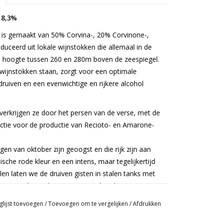
 8,3%
is gemaakt van 50% Corvina-, 20% Corvinone-,
uceerd uit lokale wijnstokken die allemaal in de
n hoogte tussen 260 en 280m boven de zeespiegel.
wijnstokken staan, zorgt voor een optimale
 druiven en een evenwichtige en rijkere alcohol
verkrijgen ze door het persen van de verse, met de
ectie voor de productie van Recioto- en Amarone-
gen van oktober zijn geoogst en die rijk zijn aan
sche rode kleur en een intens, maar tegelijkertijd
en laten we de druiven gisten in stalen tanks met
eveer 10 dagen, bij een gecontroleerde temperatuur
 er regelmatig wordt geslagen.
glijst toevoegen
/
Toevoegen om te vergelijken
/
Afdrukken
ende 6 maanden, waarna we hem nog eens 3