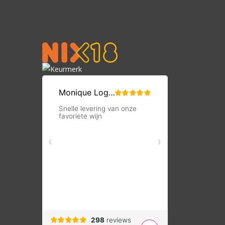
en omstreken
dag in huis