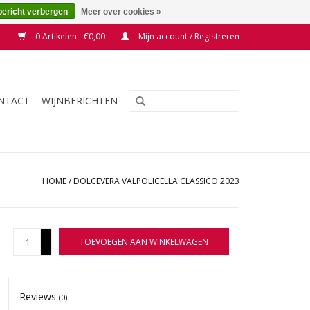
bericht verbergen
Meer over cookies »
0 Artikelen - €0,00
Mijn account / Registreren
NTACT
WIJNBERICHTEN
HOME
/
DOLCEVERA VALPOLICELLA CLASSICO 2023
+
TOEVOEGEN AAN WINKELWAGEN
-
Reviews
(0)