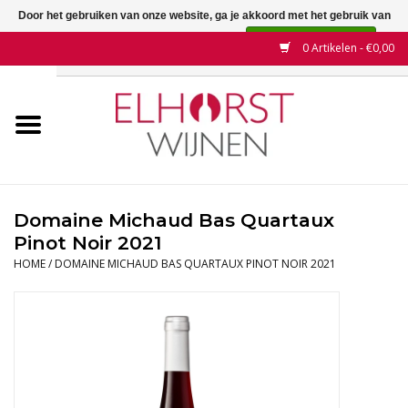
Door het gebruiken van onze website, ga je akkoord met het gebruik van
cookies om onze website te verbeteren.
Dit bericht verbergen
0 Artikelen - €0,00
Meer over cookies »
Home
Wijnen
Land
Domaine Michaud Bas Quartaux
Pinot Noir 2021
Wijnhuizen
HOME
/
DOMAINE MICHAUD BAS QUARTAUX PINOT NOIR 2021
Druif
Wijnaanbiedingen
Contact