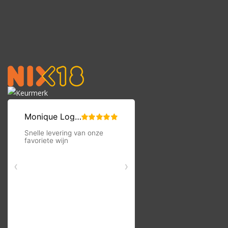
Gratis
verzending vanaf €50
Gratis
bezorgd v.a. 6 flessen in Oldenzaal en omstreken
Op werkdagen voor 16:00 besteld, volgende dag in huis
Per fles te bestellen