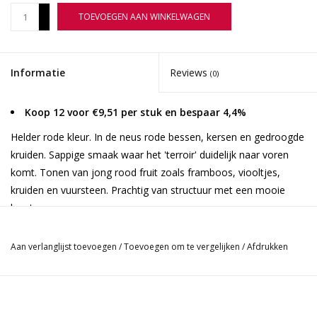
+
TOEVOEGEN AAN WINKELWAGEN
-
Informatie
Reviews
(0)
Koop 12 voor €9,51 per stuk en bespaar 4,4%
Helder rode kleur. In de neus rode bessen, kersen en gedroogde
kruiden. Sappige smaak waar het 'terroir' duidelijk naar voren
komt. Tonen van jong rood fruit zoals framboos, viooltjes,
kruiden en vuursteen. Prachtig van structuur met een mooie
lengte.
IGP Val de Loire. 100% Pinot Noir rode wijn, makkelijk drinkbaar
Aan verlanglijst toevoegen
/
Toevoegen om te vergelijken
/
Afdrukken
met aroma's van rijp rood fruit en frambozen.
Op de rechteroever van de Cher zijn de wijnstokken geplant op
zandgronden, magere en steenachtige bodems die overtollig