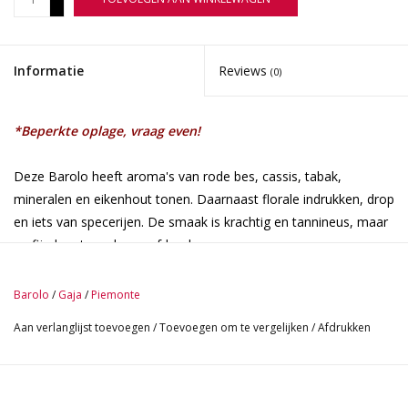
-
Informatie
Reviews
(0)
*Beperkte oplage, vraag even!
Deze Barolo heeft aroma's van rode bes, cassis, tabak,
mineralen en eikenhout tonen. Daarnaast florale indrukken, drop
en iets van specerijen. De smaak is krachtig en tannineus, maar
verfijnd met een lange afdronk.
De druiven zijn afkomstig van de legendarische terroirs La
Barolo
/
Gaja
/
Piemonte
Morra en Serralunga d'Alba. De bodem is een kalkrijke
Aan verlanglijst toevoegen
/
Toevoegen om te vergelijken
/
Afdrukken
zandbodem met sporen van magnesium en mangaan.
De druiven van de verschillende wijngaarden worden apart
geoogst, vergist op roestvrijstalen vaten en 12 maanden in