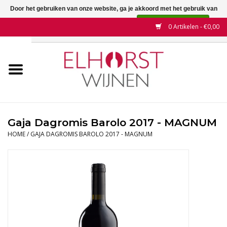
Door het gebruiken van onze website, ga je akkoord met het gebruik van
cookies om onze website te verbeteren.
Dit bericht verbergen
0 Artikelen - €0,00
Meer over cookies »
Home
Wijnen
Land
Gaja Dagromis Barolo 2017 - MAGNUM
HOME
/
GAJA DAGROMIS BAROLO 2017 - MAGNUM
Wijnhuizen
Druif
Wijnaanbiedingen
Contact