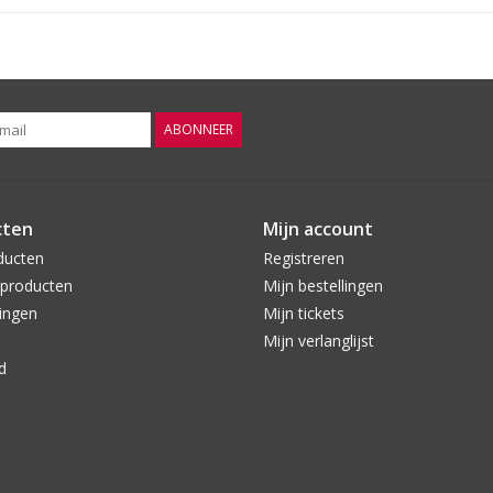
rugby, gastronomie en Rhône wijnen, met name 
Grenache is de koning van druivensoorten van d
ABONNEER
cten
Mijn account
ducten
Registreren
producten
Mijn bestellingen
ingen
Mijn tickets
Mijn verlanglijst
d