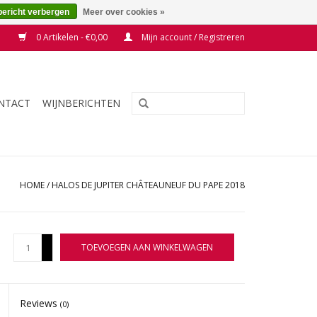
bericht verbergen
Meer over cookies »
0 Artikelen - €0,00
Mijn account / Registreren
NTACT
WIJNBERICHTEN
HOME
/
HALOS DE JUPITER CHÂTEAUNEUF DU PAPE 2018
+
TOEVOEGEN AAN WINKELWAGEN
-
Reviews
(0)