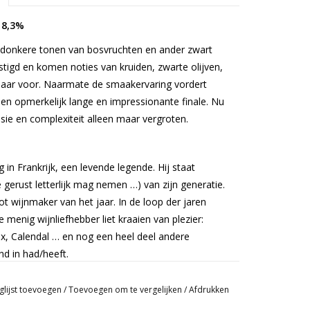
 8,3%
 donkere tonen van bosvruchten en ander zwart
stigd en komen noties van kruiden, zwarte olijven,
 naar voor. Naarmate de smaakervaring vordert
een opmerkelijk lange en impressionante finale. Nu
ssie en complexiteit alleen maar vergroten.
g in Frankrijk, een levende legende. Hij staat
gerust letterlijk mag nemen …) van zijn generatie.
t wijnmaker van het jaar. In de loop der jaren
 menig wijnliefhebber liet kraaien van plezier:
x, Calendal … en nog een heel deel andere
d in had/heeft.
 de gerenommeerde oenoloog Philippe Cambie en de
glijst toevoegen
/
Toevoegen om te vergelijken
/
Afdrukken
aal gaat over vriendschap en gedeelde passies: