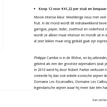
Koop 12 voor €41,22 per stuk en bespaar
Mooie intense kleur. Weelderige neus met veel
fruit. In de mond wordt dit indrukwekkend beve
garrigue, peper, leder, zoethout en cederhout
wordt ze alleen maar intenser en mondt uit in 
al zeer lekker maar enig geduld gaat zijn expre
Philippe Cambie is in de Rhône, en bij uitbreidin
gekend als een der grootste wijnmakers (wat je 
In 2010 werd hij door Robert Parker verkozen to
creëerde hij dan ook enkele iconische wijnen die
Domaine Les Escarvailles, Domaine Les Caillou
legendarische wijnen waar hij meer dan één han
Halos de Jupiter is een samenwerking tussen
Aan verlan
talentvolle wijnmaker Michel Gassier. Hun verh