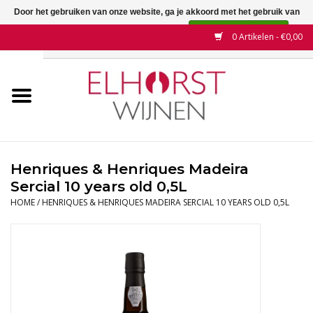
Door het gebruiken van onze website, ga je akkoord met het gebruik van
cookies om onze website te verbeteren.
Dit bericht verbergen
0 Artikelen - €0,00
Meer over cookies »
Home
Wijnen
Land
Henriques & Henriques Madeira
Sercial 10 years old 0,5L
Wijnhuizen
HOME
/
HENRIQUES & HENRIQUES MADEIRA SERCIAL 10 YEARS OLD 0,5L
Druif
Wijnaanbiedingen
Contact