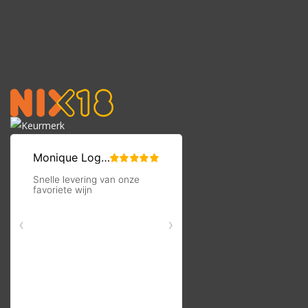
Herkomst
Douro | Portugal
Gratis
verzending vanaf €50
Gratis
bezorgd v.a. 6 flessen in Oldenzaal en omstreken
Op werkdagen voor 16:00 besteld, volgende dag in huis
Per fles te bestellen