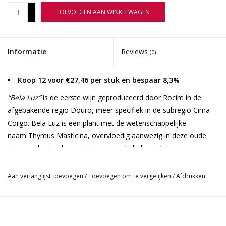
+
TOEVOEGEN AAN WINKELWAGEN
-
Informatie
Reviews
(0)
Koop 12 voor €27,46 per stuk en bespaar 8,3%
“Bela Luz”
is de eerste wijn geproduceerd door Rocim in de
afgebakende regio Douro, meer specifiek in de subregio Cima
Corgo. Bela Luz is een plant met de wetenschappelijke
naam
Thymus Masticina,
overvloedig aanwezig in deze oude
wijngaard en in deze regio, en was de belangrijkste
inspiratiebron bij de creatie van deze wijn.
Aan verlanglijst toevoegen
/
Toevoegen om te vergelijken
/
Afdrukken
Deze wijn, afkomstig uit de wijnbouwsubregio van Cima Corgo,
belichaamt het mediterrane klimaat en de unieke terroir van de
regio. De wijngaarden gedijen op schistgrond (leisteen) en
bestaan uit een mix van druivenrassen van oude wijngaarden.