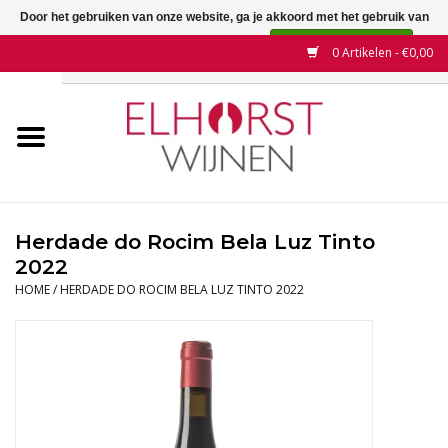
Door het gebruiken van onze website, ga je akkoord met het gebruik van
cookies om onze website te verbeteren.
Dit bericht verbergen
0 Artikelen - €0,00
Meer over cookies »
Home
Wijnen
Land
Herdade do Rocim Bela Luz Tinto
2022
Wijnhuizen
HOME
/
HERDADE DO ROCIM BELA LUZ TINTO 2022
Druif
Wijnaanbiedingen
Contact