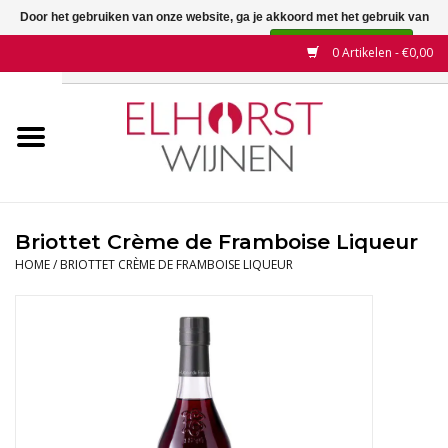
Door het gebruiken van onze website, ga je akkoord met het gebruik van
cookies om onze website te verbeteren.
Dit bericht verbergen
0 Artikelen - €0,00
Meer over cookies »
Home
Wijnen
Land
Briottet Crème de Framboise Liqueur
HOME
/
BRIOTTET CRÈME DE FRAMBOISE LIQUEUR
Wijnhuizen
Druif
Wijnaanbiedingen
Contact