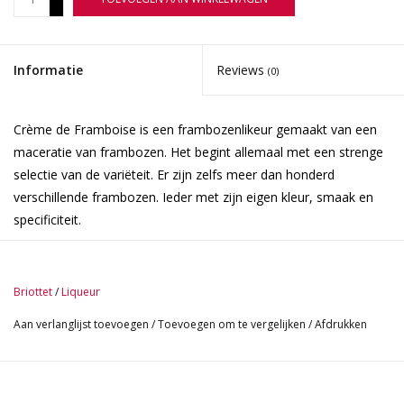
-
Informatie
Reviews
(0)
Crème de Framboise is een frambozenlikeur gemaakt van een
maceratie van frambozen. Het begint allemaal met een strenge
selectie van de variëteit. Er zijn zelfs meer dan honderd
verschillende frambozen. Ieder met zijn eigen kleur, smaak en
specificiteit.
Voor deze likeur gebruiken ze een oude en rustieke variëteit, die
stevige, vlezige, robijnrode vruchten produceert, zeer geurig en
Briottet
/
Liqueur
licht pittig.
Aan verlanglijst toevoegen
/
Toevoegen om te vergelijken
/
Afdrukken
Zo macereren ze royale frambozen minimaal twee maanden in
een mengsel van water en superfijne Franse neutrale alcohol.
Het is deze stap, lang maar essentieel, die het mogelijk maakt
om alle finesse en aromatische rijkdom van deze kleine bes te