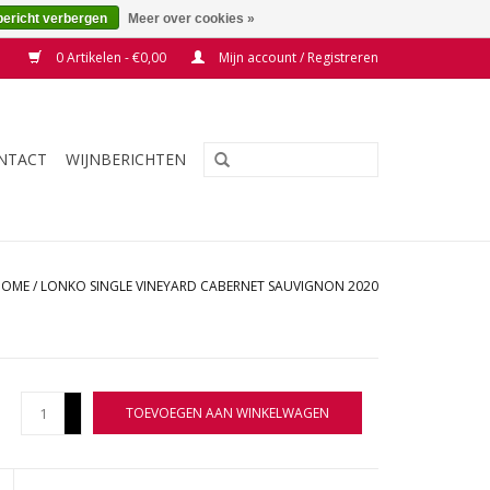
bericht verbergen
Meer over cookies »
0 Artikelen - €0,00
Mijn account / Registreren
NTACT
WIJNBERICHTEN
HOME
/
LONKO SINGLE VINEYARD CABERNET SAUVIGNON 2020
+
TOEVOEGEN AAN WINKELWAGEN
-