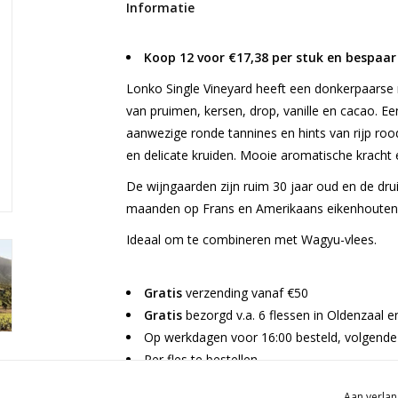
Informatie
Koop 12 voor €17,38 per stuk en bespaar
Lonko Single Vineyard heeft een donkerpaarse 
van pruimen, kersen, drop, vanille en cacao. E
aanwezige ronde tannines en hints van rijp roo
en delicate kruiden. Mooie aromatische kracht e
De wijngaarden zijn ruim 30 jaar oud en de dr
maanden op Frans en Amerikaans eikenhouten 
Ideaal om te combineren met Wagyu-vlees.
Gratis
verzending vanaf €50
Gratis
bezorgd v.a. 6 flessen in Oldenzaal 
Op werkdagen voor 16:00 besteld, volgende 
Per fles te bestellen
Aan verlan