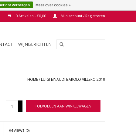
bericht verbergen
Meer over cookies »
0 Artikelen - €0,00
Mijn account / Registreren
NTACT
WIJNBERICHTEN
HOME
/
LUIGI EINAUDI BAROLO VILLERO 2019
+
TOEVOEGEN AAN WINKELWAGEN
-
Reviews
(0)