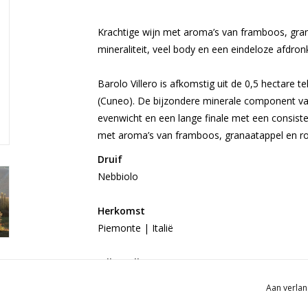
Krachtige wijn met aroma’s van framboos, gra
mineraliteit, veel body en een eindeloze afdron
Barolo Villero is afkomstig uit de 0,5 hectare te
(Cuneo). De bijzondere minerale component van 
evenwicht en een lange finale met een consisten
met aroma’s van framboos, granaatappel en ro
Druif
Nebbiolo
Herkomst
Piemonte | Italië
Wijn-Spijs
Heerlijk in combinatie met klassieke gerechten 
Aan verlan
combinatie met pasta funghi. Door de hoge zuu