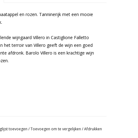
naatappel en rozen. Tanninerijk met een mooie
k.
llende wijngaard Villero in Castiglione Falletto
het terroir van Villero geeft de wijn een goed
te afdronk. Barolo Villero is een krachtige wijn
zen.
zoals ossobucco, risotto met truffels of in
glijst toevoegen
/
Toevoegen om te vergelijken
/
Afdrukken
rgraad is deze Barolo ook heerlijk met typische