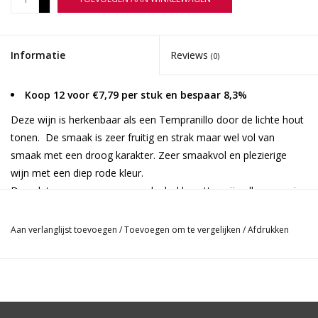
-
Informatie
Reviews
(0)
Koop 12 voor €7,79 per stuk en bespaar 8,3%
Deze wijn is herkenbaar als een Tempranillo door de lichte hout
tonen. De smaak is zeer fruitig en strak maar wel vol van
smaak met een droog karakter. Zeer smaakvol en plezierige
wijn met een diep rode kleur.
Doordat ze geen sporen van alcohol bevatten zijn allen voorzien
van een Halal-certificering.
De alcohol wordt uit de wijn gehaald door middel van vacuüm.
Aan verlanglijst toevoegen
/
Toevoegen om te vergelijken
/
Afdrukken
De basiswijn met alcohol wordt in een glazenbuis van 22 meter
hoog gegoten. Rondom de buis zitten uitstulpingen waar de
alcohol middels een vacuümmethode uit de wijn wordt
getrokken. Door vele filters en vertragingen in de buis, wordt
onderin de alcoholvrije wijn opgevangen. Dit alles gebeurt op 32