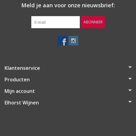
Meld je aan voor onze nieuwsbrief:
graden Celsius. Dit wordt in totaal 4 keer gedaan waardoor de
alcohol van 12% naar 9% gaat en van 9% tot 6%, van 6% tot 3%
van 3% tot < 0% Dit alles gebeurt op 32 graden Celsius.
ABONNEER
Hierdoor blijft de smaak van de basiswijn zoveel mogelijk
behouden zonder de alcohol.
Lekker bij
Bij de hoofdmaaltijd van licht gebraden vlees.
Klantenservice
Producten
Mijn account
Elhorst Wijnen