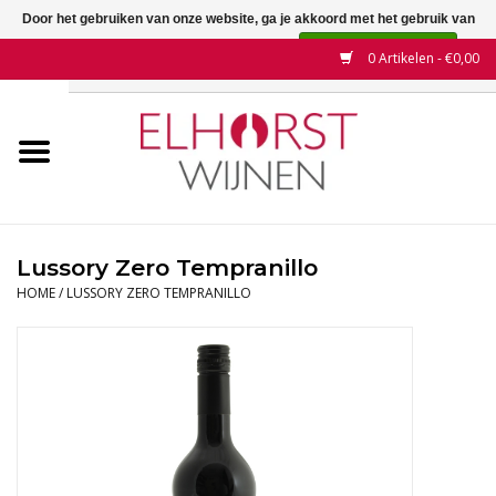
Door het gebruiken van onze website, ga je akkoord met het gebruik van
cookies om onze website te verbeteren.
Dit bericht verbergen
0 Artikelen - €0,00
Meer over cookies »
Home
Wijnen
Land
Lussory Zero Tempranillo
HOME
/
LUSSORY ZERO TEMPRANILLO
Wijnhuizen
Druif
Wijnaanbiedingen
Contact