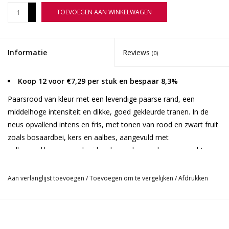
+
TOEVOEGEN AAN WINKELWAGEN
-
Informatie
Reviews
(0)
Koop 12 voor €7,29 per stuk en bespaar 8,3%
Paarsrood van kleur met een levendige paarse rand, een
middelhoge intensiteit en dikke, goed gekleurde tranen. In de
neus opvallend intens en fris, met tonen van rood en zwart fruit
zoals bosaardbei, kers en aalbes, aangevuld met
aalbessenlikeur, verse kruiden, kersenkaramel en een zachte
mintachtergrond. De smaak begint krachtig en verfrissend door
de aanwezige zuren, met vers rood fruit, kruidigheid en tannines
Aan verlanglijst toevoegen
/
Toevoegen om te vergelijken
/
Afdrukken
die het palet karakter geven. Lange afdronk met indrukken van
rood fruit en bessenlikeur.
Druif