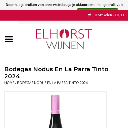
Door het gebruiken van onze website, ga je akkoord met het gebruik van
cookies om onze website te verbeteren.
Dit bericht verbergen
0 Artikelen - €0,00
Meer over cookies »
Home
Wijnen
Land
Bodegas Nodus En La Parra Tinto
2024
Wijnhuizen
HOME
/
BODEGAS NODUS EN LA PARRA TINTO 2024
Druif
Wijnaanbiedingen
Contact