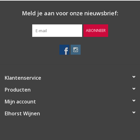
Bobal
Meld je aan voor onze nieuwsbrief:
Herkomst
Utiel-Requena | Spanje
ABONNEER
Wijn-Spijs
Ideaal bij vlees, vette vis en stoofschotels in het algemeen,
zoals pasta en rijst
Serveertemperatuur 14 -18º
Klantenservice
Producten
Mijn account
Elhorst Wijnen