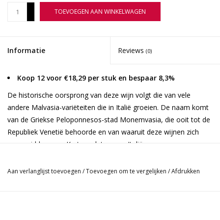
+
TOEVOEGEN AAN WINKELWAGEN
-
Informatie
Reviews
(0)
Koop 12 voor €18,29 per stuk en bespaar 8,3%
De historische oorsprong van deze wijn volgt die van vele
andere Malvasia-variëteiten die in Italië groeien. De naam komt
van de Griekse Peloponnesos-stad Monemvasia, die ooit tot de
Republiek Venetië behoorde en van waaruit deze wijnen zich
verspreidden naar Kreta en later naar Italië.
Vinificatie
Aan verlanglijst toevoegen
/
Toevoegen om te vergelijken
/
Afdrukken
Na fermentatie in roestvrijstalen tanks, rijpt de wijn in 2e- en 3e-
jaars barriques om een elegante, perfect gebalanceerde wijn te
creëren.
De kleur is diep robijnrood. Complexe aroma's van rode