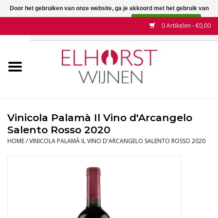
Door het gebruiken van onze website, ga je akkoord met het gebruik van
cookies om onze website te verbeteren.
Dit bericht verbergen
0 Artikelen - €0,00
Meer over cookies »
Home
Wijnen
Land
Vinicola Palamà Il Vino d'Arcangelo
Salento Rosso 2020
Wijnhuizen
HOME
/
VINICOLA PALAMÀ IL VINO D'ARCANGELO SALENTO ROSSO 2020
Druif
Wijnaanbiedingen
Contact