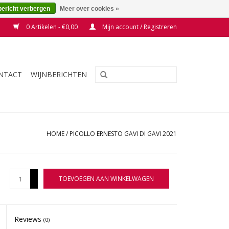
bericht verbergen
Meer over cookies »
0 Artikelen - €0,00
Mijn account / Registreren
NTACT
WIJNBERICHTEN
HOME
/
PICOLLO ERNESTO GAVI DI GAVI 2021
+
TOEVOEGEN AAN WINKELWAGEN
-
Reviews
(0)