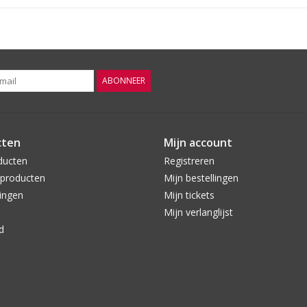
27 druivensoorten uit één wijngaard!
Lekker bij
Cotes du Boeuf, hertenbiefstuk, wilde eend, st
ABONNEER
Prijzen
93 P Wine Enthusiast
93+ P Robert Parker
cten
Mijn account
ducten
Registreren
producten
Mijn bestellingen
ingen
Mijn tickets
Mijn verlanglijst
d