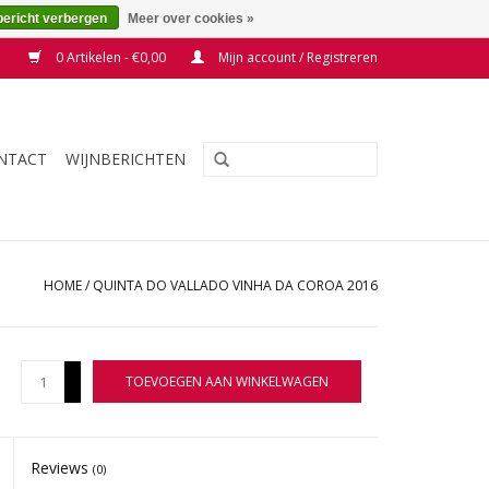
bericht verbergen
Meer over cookies »
0 Artikelen - €0,00
Mijn account / Registreren
NTACT
WIJNBERICHTEN
HOME
/
QUINTA DO VALLADO VINHA DA COROA 2016
+
TOEVOEGEN AAN WINKELWAGEN
-
Reviews
(0)