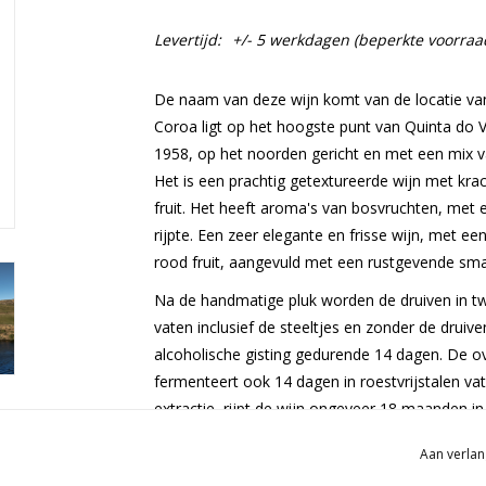
Levertijd:
+/- 5 werkdagen (beperkte voorraa
De naam van deze wijn komt van de locatie van
Coroa ligt op het hoogste punt van Quinta do Va
1958, op het noorden gericht en met een mix van
Het is een prachtig getextureerde wijn met krac
fruit. Het heeft aroma's van bosvruchten, met e
rijpte. Een zeer elegante en frisse wijn, met 
rood fruit, aangevuld met een rustgevende sma
Na de handmatige pluk worden de druiven in twe
vaten inclusief de steeltjes en zonder de druiv
alcoholische gisting gedurende 14 dagen. De o
fermenteert ook 14 dagen in roestvrijstalen vat
extractie, rijpt de wijn ongeveer 18 maanden in
Aan verlan
Druif