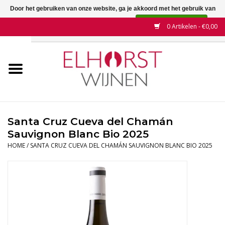
Door het gebruiken van onze website, ga je akkoord met het gebruik van
cookies om onze website te verbeteren.
Dit bericht verbergen
0 Artikelen - €0,00
Meer over cookies »
Home
Wijnen
Land
Santa Cruz Cueva del Chamán
Sauvignon Blanc Bio 2025
Wijnhuizen
HOME
/
SANTA CRUZ CUEVA DEL CHAMÁN SAUVIGNON BLANC BIO 2025
Druif
Wijnaanbiedingen
Contact