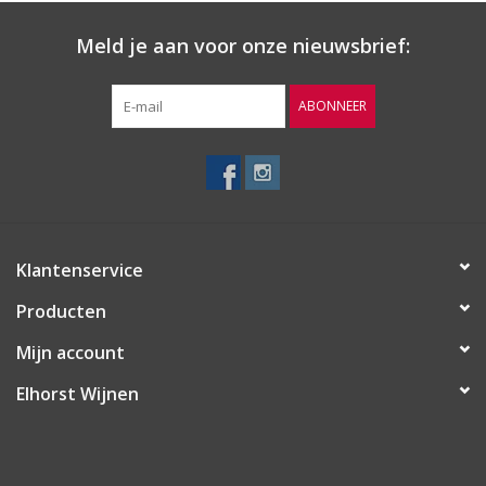
Druif
Sauvignon Blanc
Meld je aan voor onze nieuwsbrief:
Herkomst
Almansa, La Mancha | Spanje
ABONNEER
Lekker bij
Gerechten met rijst, zeevruchten en lichte kazen.
Klantenservice
Producten
Mijn account
Elhorst Wijnen