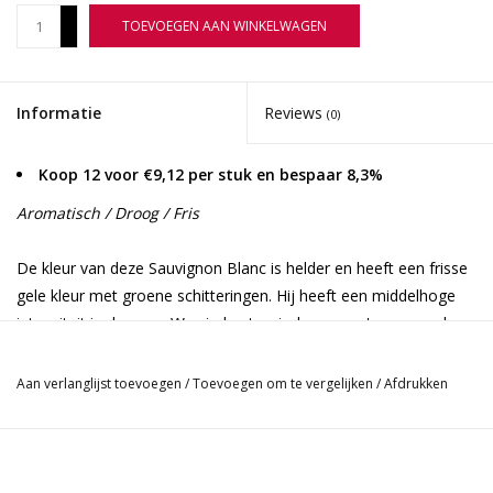
+
TOEVOEGEN AAN WINKELWAGEN
-
Informatie
Reviews
(0)
Koop 12 voor €9,12 per stuk en bespaar 8,3%
Aromatisch / Droog / Fris
De kleur van deze Sauvignon Blanc is helder en heeft een frisse
gele kleur met groene schitteringen. Hij heeft een middelhoge
intensiteit in de neus. We vinden tropische aroma's maar ook
citroen is duidelijk aanwezig. Opvallend vinden wij zijn anijs
achtergrond. In de mond heeft hij de smaak van rijp fruit en is
Aan verlanglijst toevoegen
/
Toevoegen om te vergelijken
/
Afdrukken
goed uitgebalanceerd met een frisse zuurgraad. Hij is
gemakkelijk te drinken met een sterk fruitig karakter.