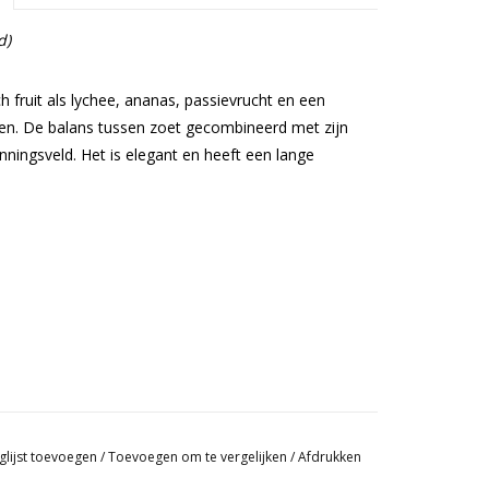
d)
 fruit als lychee, ananas, passievrucht en een
emen. De balans tussen zoet gecombineerd met zijn
ningsveld. Het is elegant en heeft een lange
foie gras en blauwe kazen
glijst toevoegen
/
Toevoegen om te vergelijken
/
Afdrukken