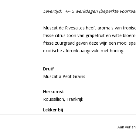
Levertijd:
+/- 5 werkdagen (beperkte voorraa
Muscat de Rivesaltes heeft aroma's van tropisch
frisse citrus toon van grapefruit en witte blo
frisse zuurgraad geven deze wijn een mooi span
exotische afdronk aangevuld met honing.
Druif
Muscat à Petit Grains
Herkomst
Roussillion, Frankrijk
Lekker bij
Desserts met mango, passievrucht of ananas, 
Aan verlan
Artikel over Domaine Singla | PDF