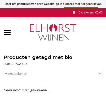
Door het gebruiken van onze website, ga je akkoord met het gebruik van
cookies om onze website te verbeteren.
Dit bericht verbergen
0 Artikelen - €0,00
Meer over cookies »
Home
Wijnen
Land
Producten getagd met bio
Wijnhuizen
HOME
/
TAGS
/
BIO
Druif
Wijnaanbiedingen
Geen producten gevonden!...
Contact