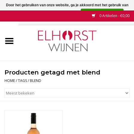
Door het gebruiken van onze website, ga je akkoord met het gebruik van
cookies om onze website te verbeteren.
Dit bericht verbergen
0 Artikelen - €0,00
Meer over cookies »
Home
Wijnen
Land
Producten getagd met blend
Wijnhuizen
HOME
/
TAGS
/
BLEND
Druif
Wijnaanbiedingen
Contact