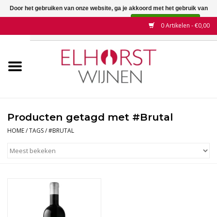
Door het gebruiken van onze website, ga je akkoord met het gebruik van
cookies om onze website te verbeteren.
Dit bericht verbergen
0 Artikelen - €0,00
Meer over cookies »
Home
Wijnen
Land
Producten getagd met #Brutal
Wijnhuizen
HOME
/
TAGS
/
#BRUTAL
Druif
Wijnaanbiedingen
Contact